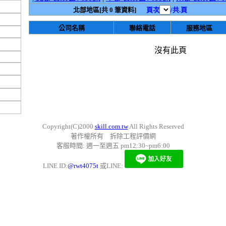
北部地區[共 0 筆資料]
頁次
/共.頁
公司名稱
聯絡電話
服務地區
沒有此頁
Copyright(C)2000
skill.com.tw
All Rights Reserved
著作權所有 拆除工程評價網
客服時間: 週一至週五 pm12:30~pm6:00
LINE ID:
@rwt4075t
或LINE: