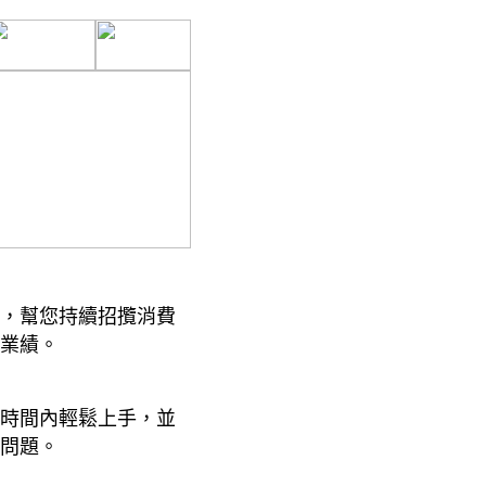
，幫您持續招攬消費
業績。
時間內輕鬆上手，並
問題。