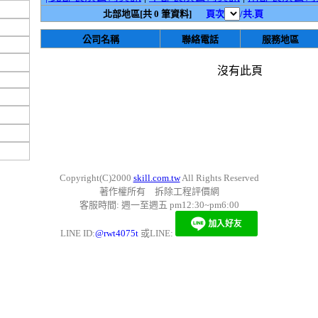
北部地區[共 0 筆資料]
頁次
/共.頁
公司名稱
聯絡電話
服務地區
沒有此頁
Copyright(C)2000
skill.com.tw
All Rights Reserved
著作權所有 拆除工程評價網
客服時間: 週一至週五 pm12:30~pm6:00
LINE ID:
@rwt4075t
或LINE: