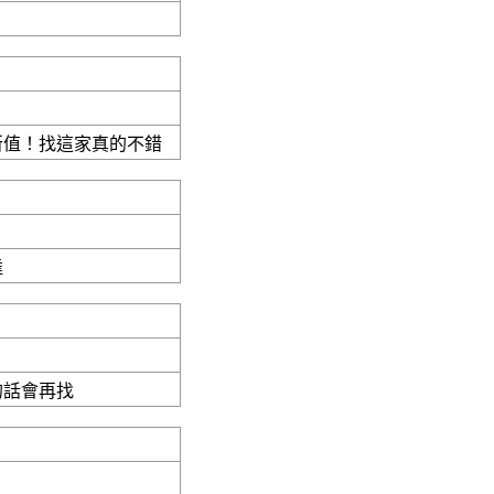
所值！找這家真的不錯
達
的話會再找