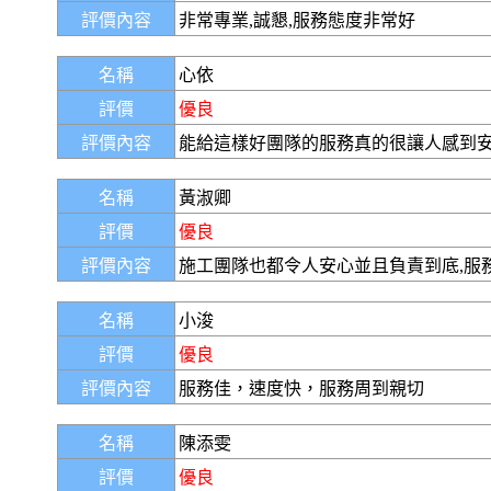
評價內容
非常專業,誠懇,服務態度非常好
名稱
心依
評價
優良
評價內容
能給這樣好團隊的服務真的很讓人感到安心
名稱
黃淑卿
評價
優良
評價內容
施工團隊也都令人安心並且負責到底,服
名稱
小浚
評價
優良
評價內容
服務佳，速度快，服務周到親切
名稱
陳添雯
評價
優良