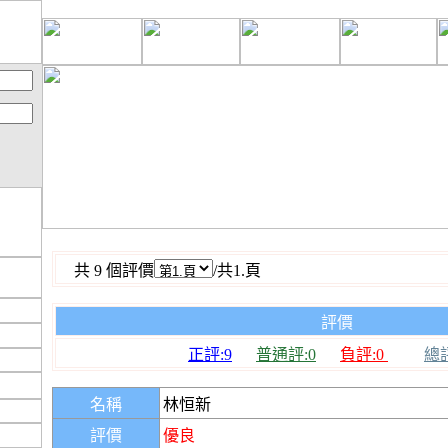
共 9 個評價
/共1.頁
評價
正評:9
普通評:0
負評:0
總評
名稱
林恒新
評價
優良