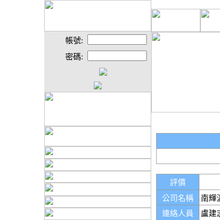
帳號:
密碼:
評價
公司名稱
南輝
連絡人員
盧建